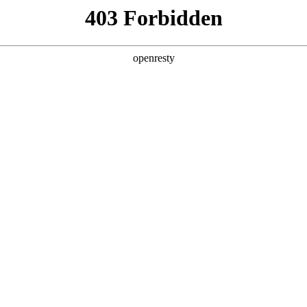
产品及服务
行业解决方案
合作伙伴
投资者关系
案例发布！郭为亚太AI大会畅谈AI+企业管理
AD）与计然集团联合主办的2025亚太AI大会圆满落幕。本次大会以“智启未来
、资深投资人和NGO精英，融汇东西方智慧，共同探讨人工智能从技术突
关于AI时代企业管理的思考，并与各界专家共论AI驱动的组织变革。同时